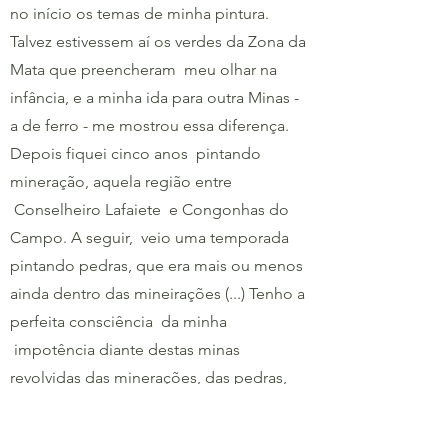
no início os temas de minha pintura.
Talvez estivessem aí os verdes da Zona da
Mata que preencheram meu olhar na
infância, e a minha ida para outra Minas -
a de ferro - me mostrou essa diferença.
Depois fiquei cinco anos pintando
mineração, aquela região entre
Conselheiro Lafaiete e Congonhas do
Campo. A seguir, veio uma temporada
pintando pedras, que era mais ou menos
ainda dentro das mineirações (...) Tenho a
perfeita consciência da minha
impotência diante destas minas
revolvidas das minerações, das pedras,
cactus, nuvens e ossos - são temas que
não tem adornos nem adereços -