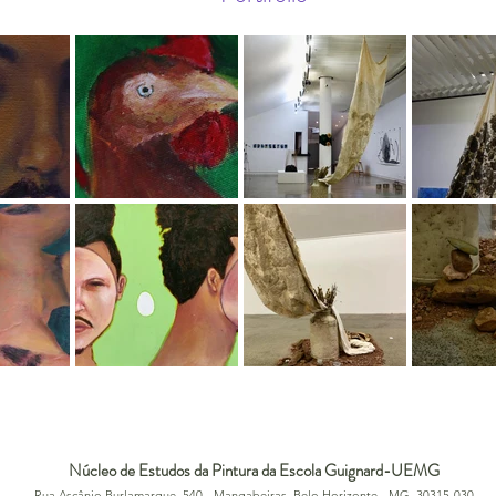
Núcleo de Estudos da Pintura da Escola Guignard-UEMG
Rua Ascânio Burlamarque, 540 - Mangabeiras, Belo Horizonte - MG, 30315-030