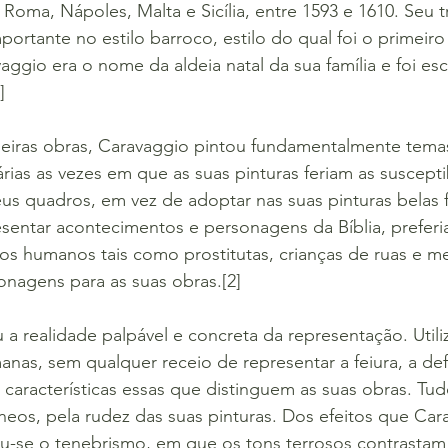
 Roma, Nápoles, Malta e Sicília, entre 1593 e 1610. Seu t
portante no estilo barroco, estilo do qual foi o primeir
aggio era o nome da aldeia natal da sua família e foi e
]
eiras obras, Caravaggio pintou fundamentalmente temas 
rias as vezes em que as suas pinturas feriam as suscepti
eus quadros, em vez de adoptar nas suas pinturas belas f
esentar acontecimentos e personagens da Bíblia, preferi
os humanos tais como prostitutas, crianças de ruas e m
agens para as suas obras.[2]
a realidade palpável e concreta da representação. Util
anas, sem qualquer receio de representar a feiura, a d
características essas que distinguem as suas obras. Tu
eos, pela rudez das suas pinturas. Dos efeitos que Car
ou-se o tenebrismo, em que os tons terrosos contrastam