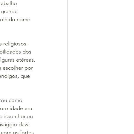
rabalho 
o grande 
scolhido como 
religiosos. 
bilidades dos 
iguras etéreas, 
a escolher por 
endigos, que 
izou como 
eformidade em 
do isso chocou 
avaggio dava 
 com os fortes 