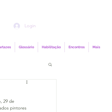
Login
artazes
Glossário
Habilitação
Encontros
Mais
, 29 de 
ados pintores 