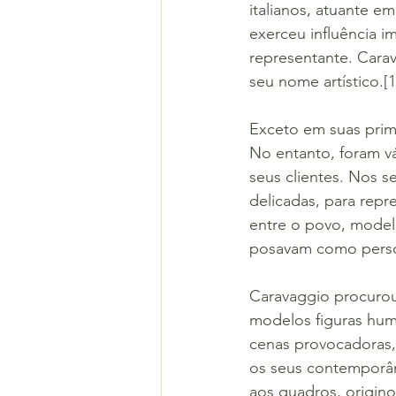
italianos, atuante em
exerceu influência im
representante. Carav
seu nome artístico.[1
Exceto em suas prim
No entanto, foram vá
seus clientes. Nos s
delicadas, para repr
entre o povo, model
posavam como person
Caravaggio procurou 
modelos figuras hum
cenas provocadoras, 
os seus contemporân
aos quadros, origin