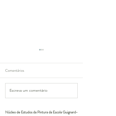
Comentários
Zaha Hadid
Kenny Schachter
Escreva um comentário
Núcleo de Estudos da Pintura da Escola Guignard-