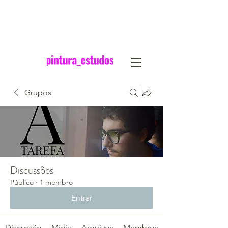
Grupos
Discussões
Público
·
1 membro
Entrar
Discussão
Mídia
Arquivos
Membros