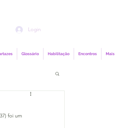
Login
artazes
Glossário
Habilitação
Encontros
Mais
7) foi um 