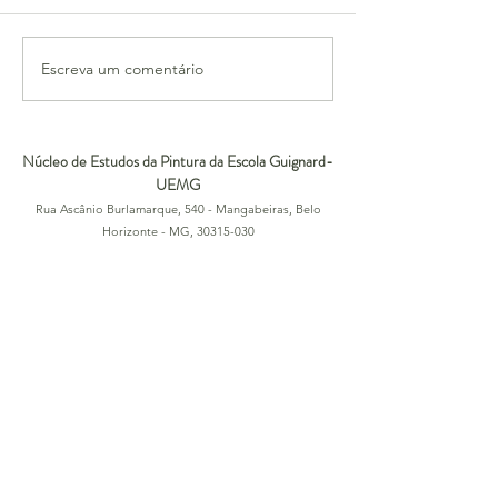
Kenny Schachter
Escreva um comentário
Núcleo de Estudos da Pintura da Escola Guignard-
UEMG
Rua Ascânio Burlamarque, 540 - Mangabeiras, Belo
Horizonte - MG,
30315-030