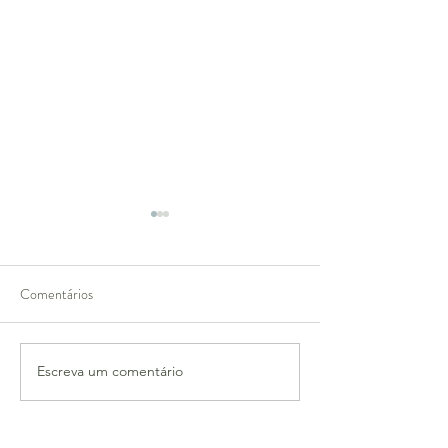
Comentários
Zaha Hadid
Kenny Schachter
Escreva um comentário